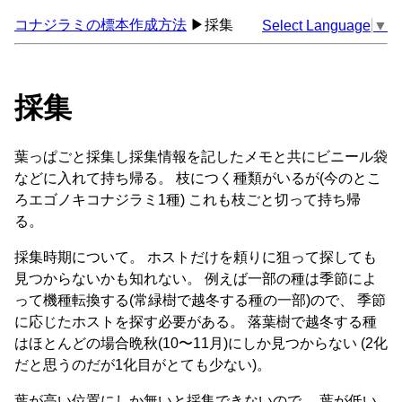
コナジラミの標本作成方法
▶採集
Select Language
▼
採集
葉っぱごと採集し採集情報を記したメモと共にビニール袋
などに入れて持ち帰る。 枝につく種類がいるが(今のとこ
ろエゴノキコナジラミ1種) これも枝ごと切って持ち帰
る。
採集時期について。 ホストだけを頼りに狙って探しても
見つからないかも知れない。 例えば一部の種は季節によ
って機種転換する(常緑樹で越冬する種の一部)ので、 季節
に応じたホストを探す必要がある。 落葉樹で越冬する種
はほとんどの場合晩秋(10〜11月)にしか見つからない (2化
だと思うのだが1化目がとても少ない)。
葉が高い位置にしか無いと採集できないので、 葉が低い